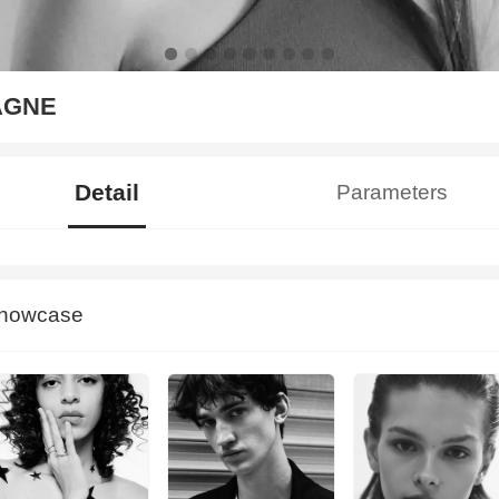
AGNE
Detail
Parameters
howcase